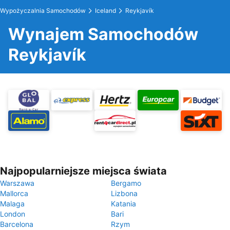
Wypożyczalnia Samochodów
Iceland
Reykjavík
Wynajem Samochodów
Reykjavík
Najpopularniejsze miejsca świata
Warszawa
Bergamo
Mallorca
Lizbona
Malaga
Katania
London
Bari
Barcelona
Rzym