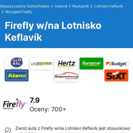
Wypożyczalnia Samochodów
Iceland
Reykjavík
Lotnisko Keflavík
Wynajem Firefly
Firefly w/na Lotnisko
Keflavík
7.9
Oceny
:
700+
Zwrot auta z Firefly w/na Lotnisko Keflavík jest stosunkowo