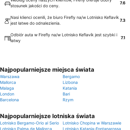
7.6
stosunek jakości do ceny.
Nasi klienci ocenili, że biuro Firefly na/w Lotnisko Keflavík
7.3
jest łatwe do odnalezienia.
Odbiór auta w Firefly na/w Lotnisko Keflavík jest szybki i
7.1
łatwy
Najpopularniejsze miejsca świata
Warszawa
Bergamo
Mallorca
Lizbona
Malaga
Katania
London
Bari
Barcelona
Rzym
Najpopularniejsze lotniska świata
Lotnisko Bergamo-Orio al Serio
Lotnisko Chopina w Warszawie
Lotnisko Palma de Mallorca
Lotnisko Katania-Fontanarossa