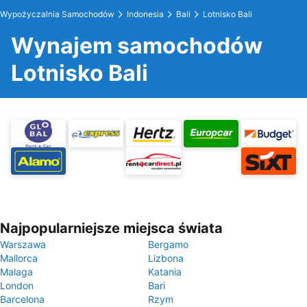
Wypożyczalnia Samochodów
Indonesia
Bali
Lotnisko Bali
Wynajem samochodów
Lotnisko Bali
Najpopularniejsze miejsca świata
Warszawa
Bergamo
Mallorca
Lizbona
Malaga
Katania
London
Bari
Barcelona
Rzym