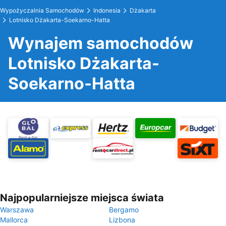
Wypożyczalnia Samochodów
Indonesia
Dżakarta
Lotnisko Dżakarta-Soekarno-Hatta
Wynajem samochodów
Lotnisko Dżakarta-
Soekarno-Hatta
Najpopularniejsze miejsca świata
Warszawa
Bergamo
Mallorca
Lizbona