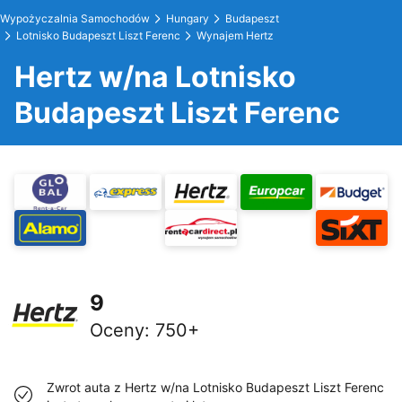
Wypożyczalnia Samochodów
Hungary
Budapeszt
Lotnisko Budapeszt Liszt Ferenc
Wynajem Hertz
Hertz w/na Lotnisko
Budapeszt Liszt Ferenc
9
Oceny
:
750+
Zwrot auta z Hertz w/na Lotnisko Budapeszt Liszt Ferenc