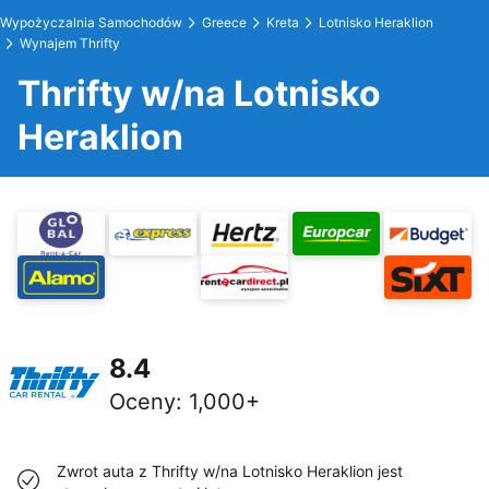
Wypożyczalnia Samochodów
Greece
Kreta
Lotnisko Heraklion
Wynajem Thrifty
Thrifty w/na Lotnisko
Heraklion
8.4
Oceny
:
1,000+
Zwrot auta z Thrifty w/na Lotnisko Heraklion jest