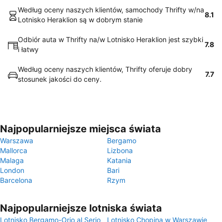
Według oceny naszych klientów, samochody Thrifty w/na
8.1
Lotnisko Heraklion są w dobrym stanie
Odbiór auta w Thrifty na/w Lotnisko Heraklion jest szybki
7.8
i łatwy
Według oceny naszych klientów, Thrifty oferuje dobry
7.7
stosunek jakości do ceny.
Najpopularniejsze miejsca świata
Warszawa
Bergamo
Mallorca
Lizbona
Malaga
Katania
London
Bari
Barcelona
Rzym
Najpopularniejsze lotniska świata
Lotnisko Bergamo-Orio al Serio
Lotnisko Chopina w Warszawie