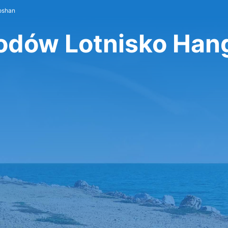
oshan
dów Lotnisko Han