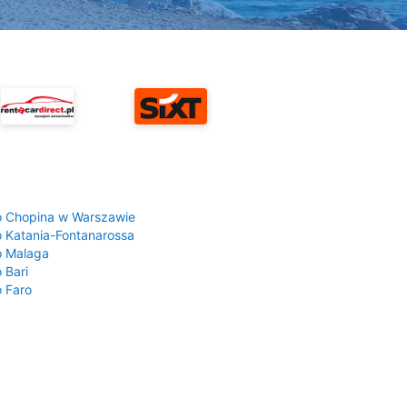
a
o Chopina w Warszawie
o Katania-Fontanarossa
o Malaga
 Bari
o Faro