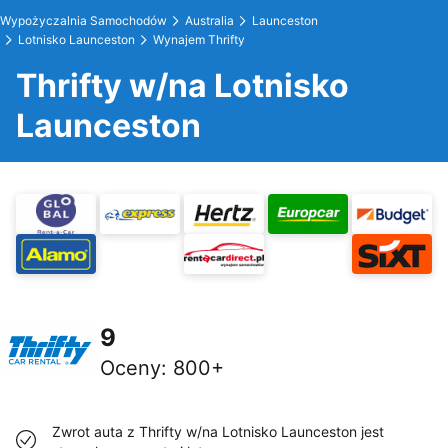
Wypożyczalnia Samochodów
Australia
Launceston
Lotnisko Launceston
Wynajem Thrifty
Thrifty w/na Lotnisko
Launceston
9
Oceny
:
800+
Zwrot auta z Thrifty w/na Lotnisko Launceston jest