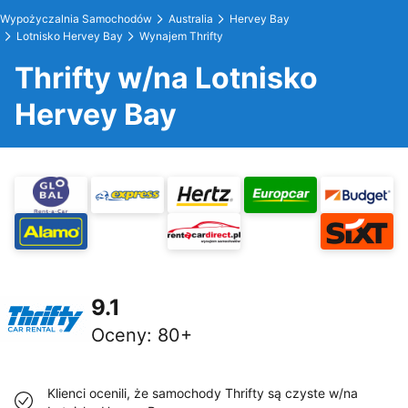
Wypożyczalnia Samochodów
Australia
Hervey Bay
Lotnisko Hervey Bay
Wynajem Thrifty
Thrifty w/na Lotnisko
Hervey Bay
9.1
Oceny
:
80+
Klienci ocenili, że samochody Thrifty są czyste w/na