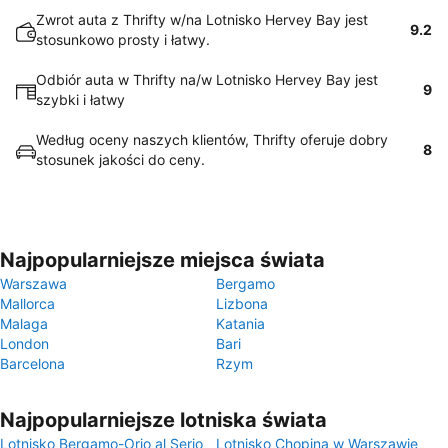
Zwrot auta z Thrifty w/na Lotnisko Hervey Bay jest
9.2
stosunkowo prosty i łatwy.
Odbiór auta w Thrifty na/w Lotnisko Hervey Bay jest
9
szybki i łatwy
Według oceny naszych klientów, Thrifty oferuje dobry
8
stosunek jakości do ceny.
Najpopularniejsze miejsca świata
Warszawa
Bergamo
Mallorca
Lizbona
Malaga
Katania
London
Bari
Barcelona
Rzym
Najpopularniejsze lotniska świata
Lotnisko Bergamo-Orio al Serio
Lotnisko Chopina w Warszawie