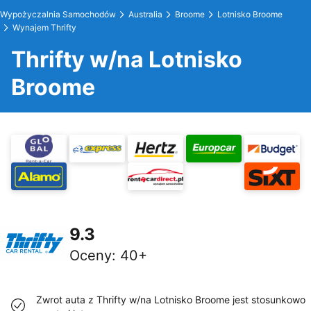
Wypożyczalnia Samochodów
Australia
Broome
Lotnisko Broome
Wynajem Thrifty
Thrifty w/na Lotnisko
Broome
9.3
Oceny
:
40+
Zwrot auta z Thrifty w/na Lotnisko Broome jest stosunkowo