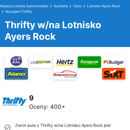
Wypożyczalnia Samochodów
Australia
Uluru
Lotnisko Ayers Rock
Wynajem Thrifty
Thrifty w/na Lotnisko
Ayers Rock
9
Oceny
:
400+
Zwrot auta z Thrifty w/na Lotnisko Ayers Rock jest