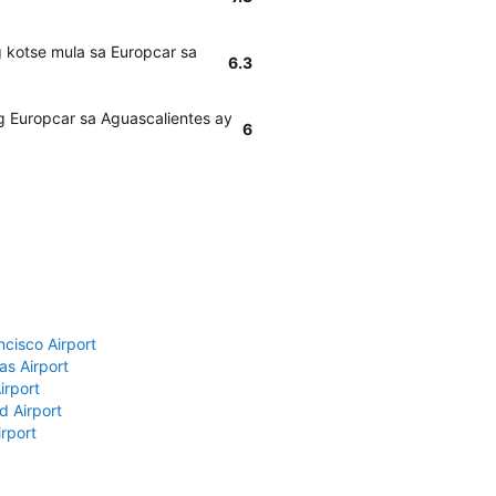
 kotse mula sa Europcar sa
6.3
 Europcar sa Aguascalientes ay
6
ncisco Airport
as Airport
irport
d Airport
rport