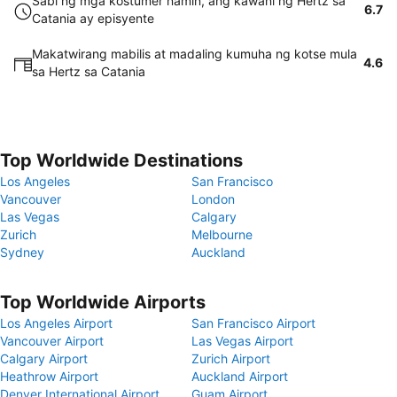
Sabi ng mga kostumer namin, ang kawani ng Hertz sa
6.7
Catania ay episyente
Makatwirang mabilis at madaling kumuha ng kotse mula
4.6
sa Hertz sa Catania
Top Worldwide Destinations
Los Angeles
San Francisco
Vancouver
London
Las Vegas
Calgary
Zurich
Melbourne
Sydney
Auckland
Top Worldwide Airports
Los Angeles Airport
San Francisco Airport
Vancouver Airport
Las Vegas Airport
Calgary Airport
Zurich Airport
Heathrow Airport
Auckland Airport
Denver International Airport
Guam Airport