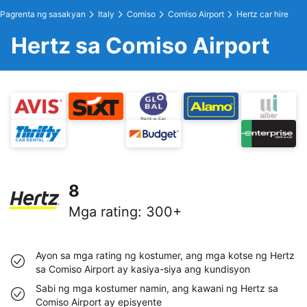
Pagrenta ng sasakyan
Italy
Comiso
Comiso Airport
Hertz car hire
Hertz sa Comiso Airport
8
Mga rating
:
300+
Ayon sa mga rating ng kostumer, ang mga kotse ng Hertz
sa Comiso Airport ay kasiya-siya ang kundisyon
Sabi ng mga kostumer namin, ang kawani ng Hertz sa
Comiso Airport ay episyente