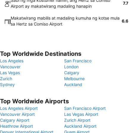
Sabi ng mga kostumer namin, ang Hertz sa Comiso
7.7
Airport ay makatwirang madaling hanapin
Makatwirang mabilis at madaling kumuha ng kotse mula
6.6
sa Hertz sa Comiso Airport
Top Worldwide Destinations
Los Angeles
San Francisco
Vancouver
London
Las Vegas
Calgary
Zurich
Melbourne
Sydney
Auckland
Top Worldwide Airports
Los Angeles Airport
San Francisco Airport
Vancouver Airport
Las Vegas Airport
Calgary Airport
Zurich Airport
Heathrow Airport
Auckland Airport
Denver International Airport
Guam Airport