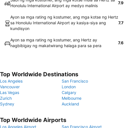
7.9
Honolulu International Airport ay medyo malinis
Ayon sa mga rating ng kostumer, ang mga kotse ng Hertz
sa Honolulu International Airport ay kasiya-siya ang
7.7
kundisyon
Ayon sa mga rating ng kostumer, ang Hertz ay
7.6
nagbibigay ng makatwirang halaga para sa pera
Top Worldwide Destinations
Los Angeles
San Francisco
Vancouver
London
Las Vegas
Calgary
Zurich
Melbourne
Sydney
Auckland
Top Worldwide Airports
Los Angeles Airport
San Francisco Airport