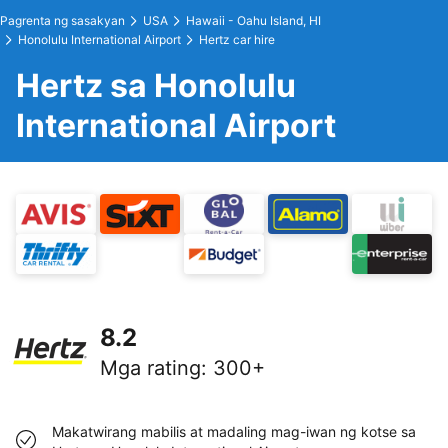
Pagrenta ng sasakyan
USA
Hawaii - Oahu Island, HI
Honolulu International Airport
Hertz car hire
Hertz sa Honolulu
International Airport
8.2
Mga rating
:
300+
Makatwirang mabilis at madaling mag-iwan ng kotse sa