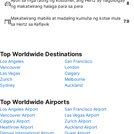
Ayon sa mga rating ng kostumer, ang Hertz ay nagbibigay
8
ng makatwirang halaga para sa pera
Makatwirang mabilis at madaling kumuha ng kotse mula
7.9
sa Hertz sa Keflavik
Top Worldwide Destinations
Los Angeles
San Francisco
Vancouver
London
Las Vegas
Calgary
Zurich
Melbourne
Sydney
Auckland
Top Worldwide Airports
Los Angeles Airport
San Francisco Airport
Vancouver Airport
Las Vegas Airport
Calgary Airport
Zurich Airport
Heathrow Airport
Auckland Airport
Denver International Airport
Guam Airport