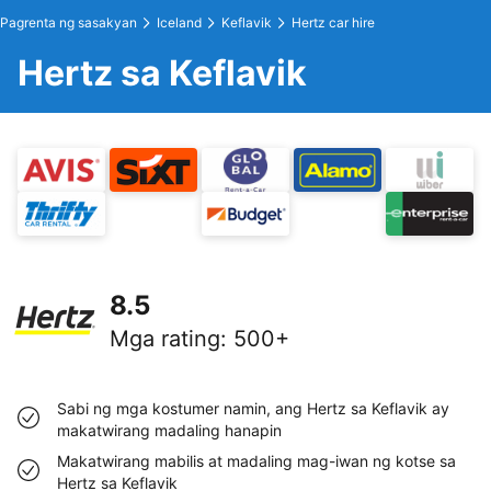
Pagrenta ng sasakyan
Iceland
Keflavik
Hertz car hire
Hertz sa Keflavik
8.5
Mga rating
:
500+
Sabi ng mga kostumer namin, ang Hertz sa Keflavik ay
makatwirang madaling hanapin
Makatwirang mabilis at madaling mag-iwan ng kotse sa
Hertz sa Keflavik