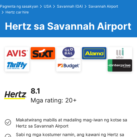
Pagrenta ng sasakyan
USA
Savannah (GA)
Savannah Airport
Hertz car hire
Hertz sa Savannah Airport
8.1
Mga rating
:
20+
Makatwirang mabilis at madaling mag-iwan ng kotse sa
Hertz sa Savannah Airport
Sabi ng mga kostumer namin, ang kawani ng Hertz sa