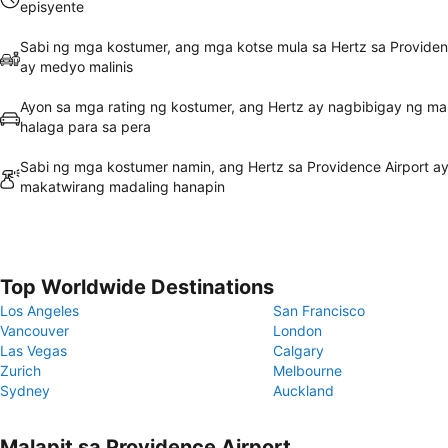
episyente
Sabi ng mga kostumer, ang mga kotse mula sa Hertz sa Providen
ay medyo malinis
Ayon sa mga rating ng kostumer, ang Hertz ay nagbibigay ng m
halaga para sa pera
Sabi ng mga kostumer namin, ang Hertz sa Providence Airport a
makatwirang madaling hanapin
Top Worldwide Destinations
Los Angeles
San Francisco
Vancouver
London
Las Vegas
Calgary
Zurich
Melbourne
Sydney
Auckland
Malapit sa Providence Airport