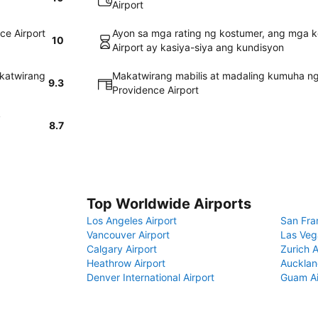
Airport
ce Airport
Ayon sa mga rating ng kostumer, ang mga k
10
Airport ay kasiya-siya ang kundisyon
akatwirang
Makatwirang mabilis at madaling kumuha ng
9.3
Providence Airport
y
8.7
Top Worldwide Airports
Los Angeles Airport
San Fra
Vancouver Airport
Las Veg
Calgary Airport
Zurich A
Heathrow Airport
Aucklan
Denver International Airport
Guam Ai