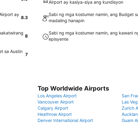
Airport ay kasiya-siya ang kundisyon
irport ay
Sabi ng mga kostumer namin, ang Budget sa
8.3
madaling hanapin
makatwirang
Sabi ng mga kostumer namin, ang kawani ng
8
episyente
t sa Austin
7
Top Worldwide Airports
Los Angeles Airport
San Fra
Vancouver Airport
Las Veg
Calgary Airport
Zurich A
Heathrow Airport
Aucklan
Denver International Airport
Guam Ai