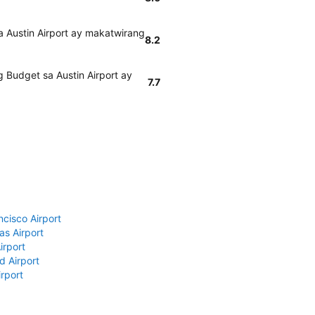
 Austin Airport ay makatwirang
8.2
 Budget sa Austin Airport ay
7.7
ncisco Airport
as Airport
irport
d Airport
rport