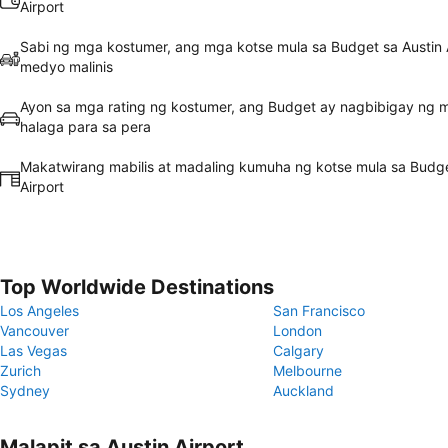
Airport
Sabi ng mga kostumer, ang mga kotse mula sa Budget sa Austin A
medyo malinis
Ayon sa mga rating ng kostumer, ang Budget ay nagbibigay ng 
halaga para sa pera
Makatwirang mabilis at madaling kumuha ng kotse mula sa Budge
Airport
Top Worldwide Destinations
Los Angeles
San Francisco
Vancouver
London
Las Vegas
Calgary
Zurich
Melbourne
Sydney
Auckland
Malapit sa Austin Airport