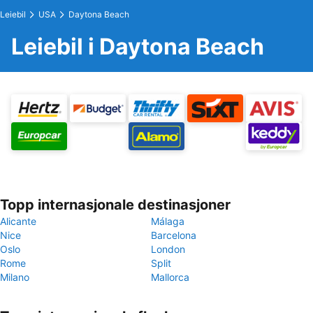
Leiebil
USA
Daytona Beach
Leiebil i Daytona Beach
Topp internasjonale destinasjoner
Alicante
Málaga
Nice
Barcelona
Oslo
London
Rome
Split
Milano
Mallorca