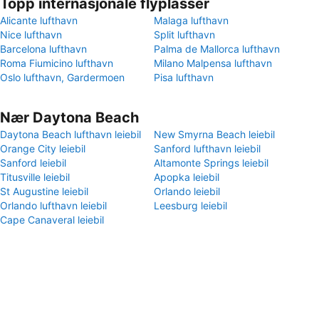
Topp internasjonale flyplasser
Alicante lufthavn
Malaga lufthavn
Nice lufthavn
Split lufthavn
Barcelona lufthavn
Palma de Mallorca lufthavn
Roma Fiumicino lufthavn
Milano Malpensa lufthavn
Oslo lufthavn, Gardermoen
Pisa lufthavn
Nær Daytona Beach
Daytona Beach lufthavn leiebil
New Smyrna Beach leiebil
Orange City leiebil
Sanford lufthavn leiebil
Sanford leiebil
Altamonte Springs leiebil
Titusville leiebil
Apopka leiebil
St Augustine leiebil
Orlando leiebil
Orlando lufthavn leiebil
Leesburg leiebil
Cape Canaveral leiebil