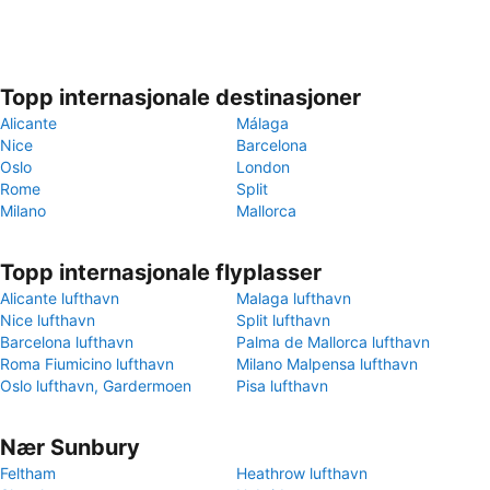
Topp internasjonale destinasjoner
Alicante
Málaga
Nice
Barcelona
Oslo
London
Rome
Split
Milano
Mallorca
Topp internasjonale flyplasser
Alicante lufthavn
Malaga lufthavn
Nice lufthavn
Split lufthavn
Barcelona lufthavn
Palma de Mallorca lufthavn
Roma Fiumicino lufthavn
Milano Malpensa lufthavn
Oslo lufthavn, Gardermoen
Pisa lufthavn
Nær Sunbury
Feltham
Heathrow lufthavn