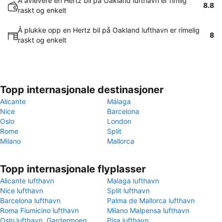
Å avlevere en Hertz bil på Oakland lufthavn er rimlig
8.8
raskt og enkelt
Å plukke opp en Hertz bil på Oakland lufthavn er rimelig
8
raskt og enkelt
Topp internasjonale destinasjoner
Alicante
Málaga
Nice
Barcelona
Oslo
London
Rome
Split
Milano
Mallorca
Topp internasjonale flyplasser
Alicante lufthavn
Malaga lufthavn
Nice lufthavn
Split lufthavn
Barcelona lufthavn
Palma de Mallorca lufthavn
Roma Fiumicino lufthavn
Milano Malpensa lufthavn
Oslo lufthavn, Gardermoen
Pisa lufthavn