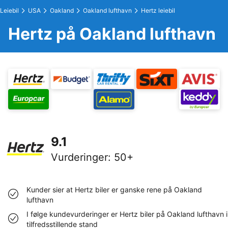
Leiebil
USA
Oakland
Oakland lufthavn
Hertz leiebil
Hertz på Oakland lufthavn
9.1
Vurderinger
:
50+
Kunder sier at Hertz biler er ganske rene på Oakland
lufthavn
I følge kundevurderinger er Hertz biler på Oakland lufthavn i
tilfredsstillende stand