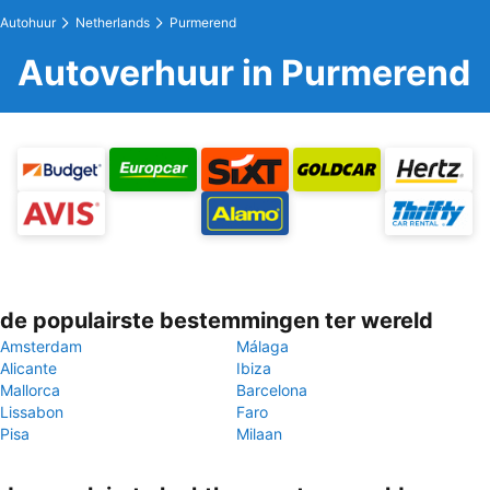
Autohuur
Netherlands
Purmerend
Autoverhuur in Purmerend
de populairste bestemmingen ter wereld
Amsterdam
Málaga
Alicante
Ibiza
Mallorca
Barcelona
Lissabon
Faro
Pisa
Milaan