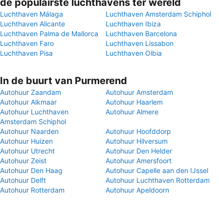
de populairste luchthavens ter wereld
Luchthaven Málaga
Luchthaven Amsterdam Schiphol
Luchthaven Alicante
Luchthaven Ibiza
Luchthaven Palma de Mallorca
Luchthaven Barcelona
Luchthaven Faro
Luchthaven Lissabon
Luchthaven Pisa
Luchthaven Olbia
In de buurt van Purmerend
Autohuur Zaandam
Autohuur Amsterdam
Autohuur Alkmaar
Autohuur Haarlem
Autohuur Luchthaven
Autohuur Almere
Amsterdam Schiphol
Autohuur Naarden
Autohuur Hoofddorp
Autohuur Huizen
Autohuur Hilversum
Autohuur Utrecht
Autohuur Den Helder
Autohuur Zeist
Autohuur Amersfoort
Autohuur Den Haag
Autohuur Capelle aan den IJssel
Autohuur Delft
Autohuur Luchthaven Rotterdam
Autohuur Rotterdam
Autohuur Apeldoorn