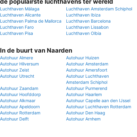
de populairste luchthavens ter wereld
Luchthaven Málaga
Luchthaven Amsterdam Schiphol
Luchthaven Alicante
Luchthaven Ibiza
Luchthaven Palma de Mallorca
Luchthaven Barcelona
Luchthaven Faro
Luchthaven Lissabon
Luchthaven Pisa
Luchthaven Olbia
In de buurt van Naarden
Autohuur Almere
Autohuur Huizen
Autohuur Hilversum
Autohuur Amsterdam
Autohuur Zeist
Autohuur Amersfoort
Autohuur Utrecht
Autohuur Luchthaven
Amsterdam Schiphol
Autohuur Zaandam
Autohuur Purmerend
Autohuur Hoofddorp
Autohuur Haarlem
Autohuur Alkmaar
Autohuur Capelle aan den IJssel
Autohuur Apeldoorn
Autohuur Luchthaven Rotterdam
Autohuur Rotterdam
Autohuur Den Haag
Autohuur Delft
Autohuur Arnhem