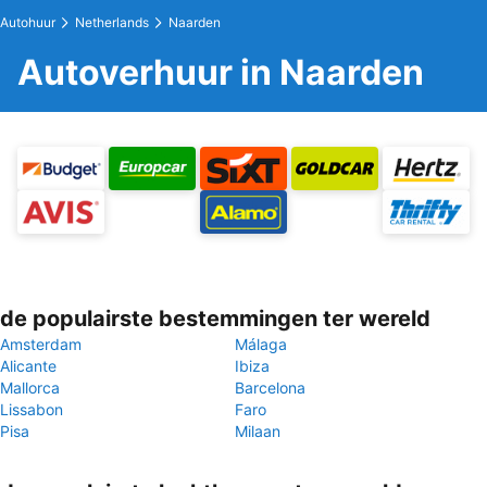
Autohuur
Netherlands
Naarden
Autoverhuur in Naarden
de populairste bestemmingen ter wereld
Amsterdam
Málaga
Alicante
Ibiza
Mallorca
Barcelona
Lissabon
Faro
Pisa
Milaan