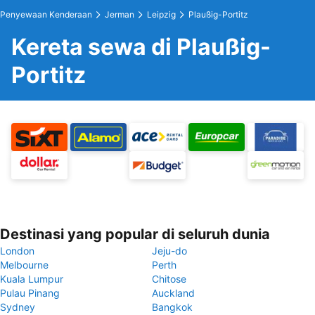
Penyewaan Kenderaan
Jerman
Leipzig
Plaußig-Portitz
Kereta sewa di Plaußig-
Portitz
Destinasi yang popular di seluruh dunia
London
Jeju-do
Melbourne
Perth
Kuala Lumpur
Chitose
Pulau Pinang
Auckland
Sydney
Bangkok