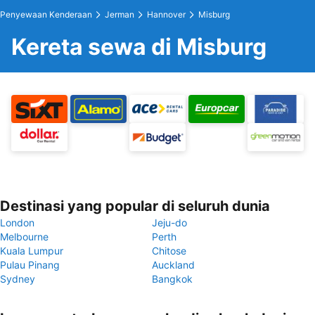
Penyewaan Kenderaan
Jerman
Hannover
Misburg
Kereta sewa di Misburg
Destinasi yang popular di seluruh dunia
London
Jeju-do
Melbourne
Perth
Kuala Lumpur
Chitose
Pulau Pinang
Auckland
Sydney
Bangkok