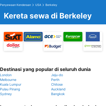
Penyewaan Kenderaan
USA
Berkeley
Kereta sewa di Berkeley
Destinasi yang popular di seluruh dunia
London
Jeju-do
Melbourne
Perth
Kuala Lumpur
Chitose
Pulau Pinang
Auckland
Sydney
Bangkok