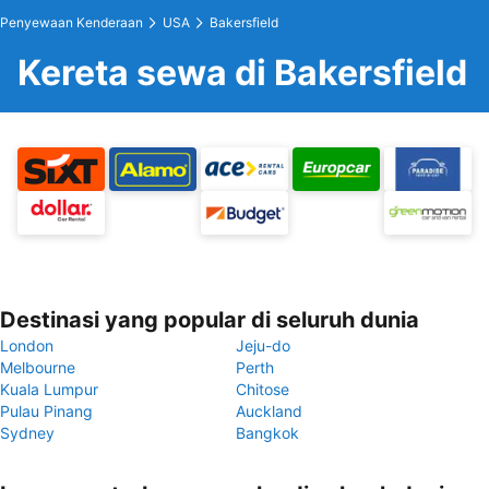
Penyewaan Kenderaan
USA
Bakersfield
Kereta sewa di Bakersfield
Destinasi yang popular di seluruh dunia
London
Jeju-do
Melbourne
Perth
Kuala Lumpur
Chitose
Pulau Pinang
Auckland
Sydney
Bangkok