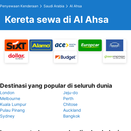
Penyewaan Kenderaan
Saudi Arabia
Al Ahsa
Kereta sewa di Al Ahsa
Destinasi yang popular di seluruh dunia
London
Jeju-do
Melbourne
Perth
Kuala Lumpur
Chitose
Pulau Pinang
Auckland
Sydney
Bangkok