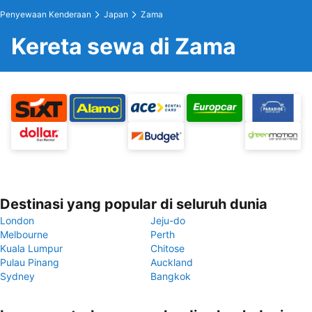
Penyewaan Kenderaan
Japan
Zama
Kereta sewa di Zama
Destinasi yang popular di seluruh dunia
London
Jeju-do
Melbourne
Perth
Kuala Lumpur
Chitose
Pulau Pinang
Auckland
Sydney
Bangkok