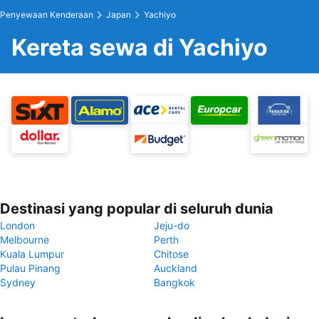
Penyewaan Kenderaan
Japan
Yachiyo
Kereta sewa di Yachiyo
Destinasi yang popular di seluruh dunia
London
Jeju-do
Melbourne
Perth
Kuala Lumpur
Chitose
Pulau Pinang
Auckland
Sydney
Bangkok