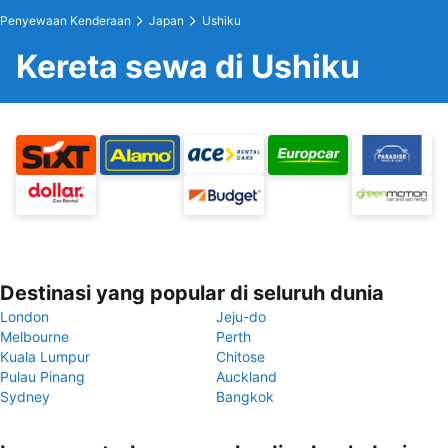
Penyewaan Kenderaan
Japan
Ushiku
Kereta sewa di Ushiku
Destinasi yang popular di seluruh dunia
London
Jeju-do
Melbourne
Perth
Kuala Lumpur
Chitose
Pulau Pinang
Auckland
Sydney
Bangkok