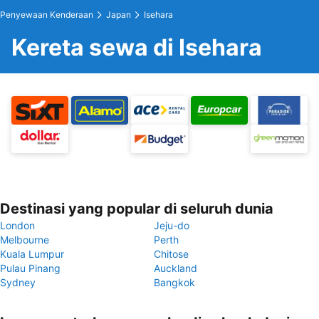
Penyewaan Kenderaan
Japan
Isehara
Kereta sewa di Isehara
Destinasi yang popular di seluruh dunia
London
Jeju-do
Melbourne
Perth
Kuala Lumpur
Chitose
Pulau Pinang
Auckland
Sydney
Bangkok