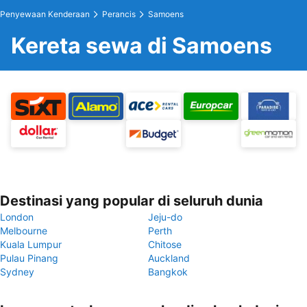
Penyewaan Kenderaan
Perancis
Samoens
Kereta sewa di Samoens
Destinasi yang popular di seluruh dunia
London
Jeju-do
Melbourne
Perth
Kuala Lumpur
Chitose
Pulau Pinang
Auckland
Sydney
Bangkok