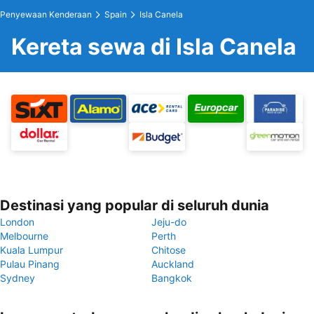
Penyewaan Kenderaan
Spain
Isla Canela
Kereta sewa di Isla Canela
Destinasi yang popular di seluruh dunia
London
Jeju-do
Melbourne
Perth
Kuala Lumpur
Chitose
Pulau Pinang
Auckland
Sydney
Bangkok