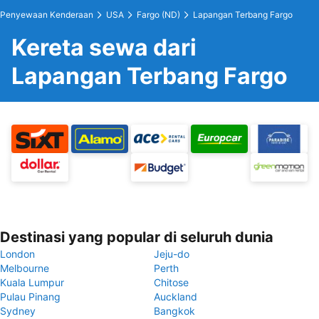
Penyewaan Kenderaan
USA
Fargo (ND)
Lapangan Terbang Fargo
Kereta sewa dari
Lapangan Terbang Fargo
Destinasi yang popular di seluruh dunia
London
Jeju-do
Melbourne
Perth
Kuala Lumpur
Chitose
Pulau Pinang
Auckland
Sydney
Bangkok