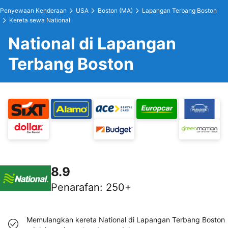
Penyewaan Kenderaan
USA
Boston (MA)
Lapangan Terbang Boston
Kereta sewa National
National di Lapangan
Terbang Boston
8.9
Penarafan
:
250+
Memulangkan kereta National di Lapangan Terbang Boston