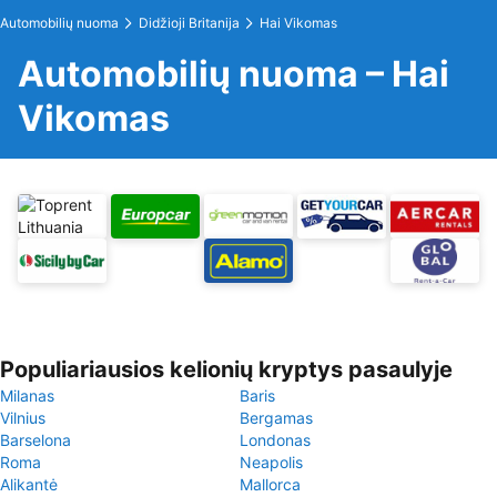
Automobilių nuoma
Didžioji Britanija
Hai Vikomas
Automobilių nuoma – Hai
Vikomas
Populiariausios kelionių kryptys pasaulyje
Milanas
Baris
Vilnius
Bergamas
Barselona
Londonas
Roma
Neapolis
Alikantė
Mallorca