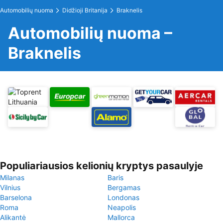
Automobilių nuoma
Didžioji Britanija
Braknelis
Automobilių nuoma –
Braknelis
Populiariausios kelionių kryptys pasaulyje
Milanas
Baris
Vilnius
Bergamas
Barselona
Londonas
Roma
Neapolis
Alikantė
Mallorca