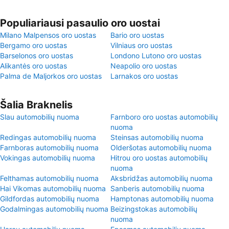
Populiariausi pasaulio oro uostai
Milano Malpensos oro uostas
Bario oro uostas
Bergamo oro uostas
Vilniaus oro uostas
Barselonos oro uostas
Londono Lutono oro uostas
Alikantės oro uostas
Neapolio oro uostas
Palma de Maljorkos oro uostas
Larnakos oro uostas
Šalia Braknelis
Slau automobilių nuoma
Farnboro oro uostas automobilių
nuoma
Redingas automobilių nuoma
Steinsas automobilių nuoma
Farnboras automobilių nuoma
Olderšotas automobilių nuoma
Vokingas automobilių nuoma
Hitrou oro uostas automobilių
nuoma
Felthamas automobilių nuoma
Aksbridžas automobilių nuoma
Hai Vikomas automobilių nuoma
Sanberis automobilių nuoma
Gildfordas automobilių nuoma
Hamptonas automobilių nuoma
Godalmingas automobilių nuoma
Beizingstokas automobilių
nuoma