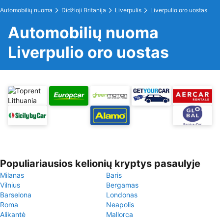
Automobilių nuoma
Didžioji Britanija
Liverpulis
Liverpulio oro uostas
Automobilių nuoma
Liverpulio oro uostas
Populiariausios kelionių kryptys pasaulyje
Milanas
Baris
Vilnius
Bergamas
Barselona
Londonas
Roma
Neapolis
Alikantė
Mallorca