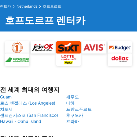
렌트카
Netherlands
호프도르프
호프도르프 렌터카
전 세계 최대의 여행지
Guam
제주도
로스 앤젤레스 (Los Angeles)
나하
치토세
프랑크푸르트
샌프란시스코 (San Francisco)
후쿠오카
Hawaii - Oahu Island
프라하