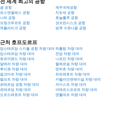
전 세계 최고의 공항
괌 공항
제주국제공항
로스앤젤레스 공항
치토세 공항
나하 공항
호놀룰루 공항
프랑크푸르트 공항
샌프란시스코 공항
케플라비크 공항
방콕 수완나품 공항
근처 호프도르프
암스테르담 스키폴 공항 차량 대여
하를럼 차량 대여
암스테르담 차량 대여
잔담 차량 대여
퓨르머렌드 차량 대여
나르던 차량 대여
알메러 차량 대여
힐베르쉼 차량 대여
후이젠 차량 대여
덴하흐 차량 대여
알크마르 차량 대여
위트레흐트 차량 대여
델프트 차량 대여
카펠러안덴에이설 차량 대여
로테르담 공항 차량 대여
자이스트 차량 대여
로테르담 차량 대여
아메르스포르트 차량 대여
도르드레흐트 차량 대여
덴헬데르 차량 대여