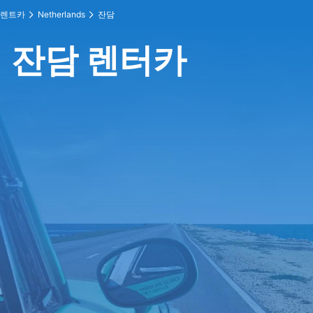
렌트카
Netherlands
잔담
잔담 렌터카