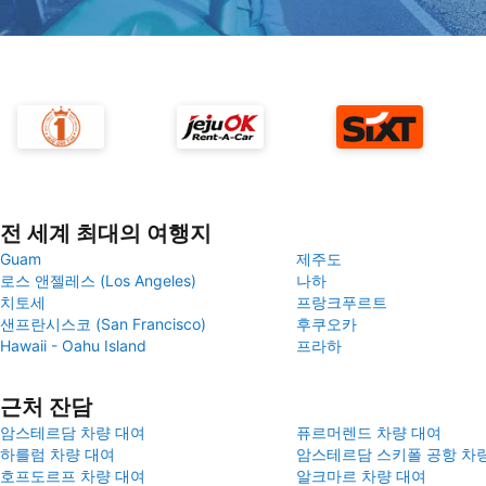
전 세계 최대의 여행지
Guam
제주도
로스 앤젤레스 (Los Angeles)
나하
치토세
프랑크푸르트
샌프란시스코 (San Francisco)
후쿠오카
Hawaii - Oahu Island
프라하
근처 잔담
암스테르담 차량 대여
퓨르머렌드 차량 대여
하를럼 차량 대여
암스테르담 스키폴 공항 차
호프도르프 차량 대여
알크마르 차량 대여