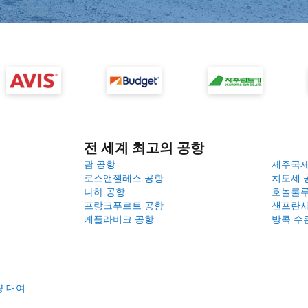
전 세계 최고의 공항
괌 공항
제주국
로스앤젤레스 공항
치토세 
나하 공항
호놀룰루
프랑크푸르트 공항
샌프란시
케플라비크 공항
방콕 수
량 대여