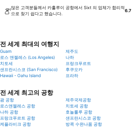
많은 고객분들께서 카훌루이 공항에서 Sixt 의 업체가 합리적
6.7
으로 찾기 쉽다고 했습니다.
전 세계 최대의 여행지
Guam
제주도
로스 앤젤레스 (Los Angeles)
나하
치토세
프랑크푸르트
샌프란시스코 (San Francisco)
후쿠오카
Hawaii - Oahu Island
프라하
전 세계 최고의 공항
괌 공항
제주국제공항
로스앤젤레스 공항
치토세 공항
나하 공항
호놀룰루 공항
프랑크푸르트 공항
샌프란시스코 공항
케플라비크 공항
방콕 수완나품 공항