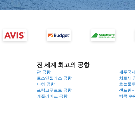
전 세계 최고의 공항
괌 공항
제주국
로스앤젤레스 공항
치토세 
나하 공항
호놀룰루
프랑크푸르트 공항
샌프란시
케플라비크 공항
방콕 수