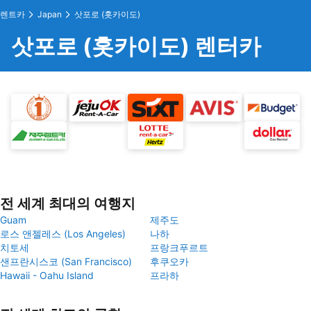
렌트카
Japan
삿포로 (홋카이도)
삿포로 (홋카이도) 렌터카
전 세계 최대의 여행지
Guam
제주도
로스 앤젤레스 (Los Angeles)
나하
치토세
프랑크푸르트
샌프란시스코 (San Francisco)
후쿠오카
Hawaii - Oahu Island
프라하