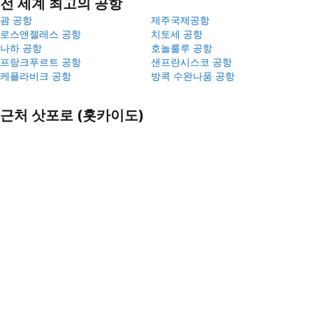
전 세계 최고의 공항
괌 공항
제주국제공항
로스앤젤레스 공항
치토세 공항
나하 공항
호놀룰루 공항
프랑크푸르트 공항
샌프란시스코 공항
케플라비크 공항
방콕 수완나품 공항
근처 삿포로 (홋카이도)