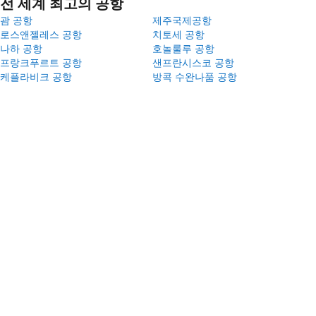
전 세계 최고의 공항
괌 공항
제주국제공항
로스앤젤레스 공항
치토세 공항
나하 공항
호놀룰루 공항
프랑크푸르트 공항
샌프란시스코 공항
케플라비크 공항
방콕 수완나품 공항