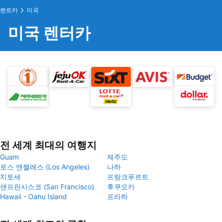
렌트카
미국
미국 렌터카
전 세계 최대의 여행지
Guam
제주도
로스 앤젤레스 (Los Angeles)
나하
치토세
프랑크푸르트
샌프란시스코 (San Francisco)
후쿠오카
Hawaii - Oahu Island
프라하