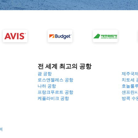
전 세계 최고의 공항
괌 공항
제주국
로스앤젤레스 공항
치토세 
나하 공항
호놀룰루
프랑크푸르트 공항
샌프란시
케플라비크 공항
방콕 수
여