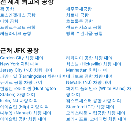
전 세계 최고의 공항
괌 공항
제주국제공항
로스앤젤레스 공항
치토세 공항
나하 공항
호놀룰루 공항
프랑크푸르트 공항
샌프란시스코 공항
케플라비크 공항
방콕 수완나품 공항
근처 JFK 공항
Garden City 차량 대여
라과디아 공항 차량 대여
New York 차량 대여
힉스빌 (Hicksville) 차량 대여
Jersey City (NJ) 차량 대여
Manhattan 차량 대여
파밍데일 (Farmingdale) 차량 대여
테터보로 공항 차량 대여
뉴어크 공항 차량 대여
Newark (NJ) 차량 대여
헌팅턴 스테이션 (Huntington
화이트 플레인스 (White Plains) 차
Station) 차량 대여
량 대여
Iselin, NJ 차량 대여
웨스트체스터 공항 차량 대여
아이슬립 (Islip) 차량 대여
Stamford (CT) 차량 대여
나누엣 (Nanuet) 차량 대여
모리스타운 시립공항 차량 대여
아이슬립 공항 차량 대여
브리지포트, 코네티컷 차량 대여