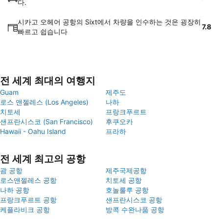
다.
시카고 오헤어 공항의 Sixt에서 차량을 인수하는 것은 굉장히
7.8
빠르고 쉽습니다
전 세계 최대의 여행지
Guam
제주도
로스 앤젤레스 (Los Angeles)
나하
치토세
프랑크푸르트
샌프란시스코 (San Francisco)
후쿠오카
Hawaii - Oahu Island
프라하
전 세계 최고의 공항
괌 공항
제주국제공항
로스앤젤레스 공항
치토세 공항
나하 공항
호놀룰루 공항
프랑크푸르트 공항
샌프란시스코 공항
케플라비크 공항
방콕 수완나품 공항