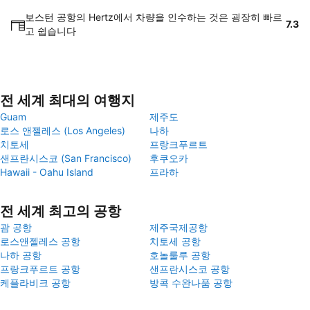
보스턴 공항의 Hertz에서 차량을 인수하는 것은 굉장히 빠르
7.3
고 쉽습니다
전 세계 최대의 여행지
Guam
제주도
로스 앤젤레스 (Los Angeles)
나하
치토세
프랑크푸르트
샌프란시스코 (San Francisco)
후쿠오카
Hawaii - Oahu Island
프라하
전 세계 최고의 공항
괌 공항
제주국제공항
로스앤젤레스 공항
치토세 공항
나하 공항
호놀룰루 공항
프랑크푸르트 공항
샌프란시스코 공항
케플라비크 공항
방콕 수완나품 공항